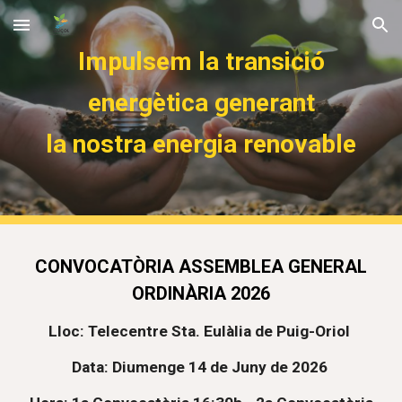
Skip to main content
Skip to navigation
Impulsem la transició
energètica generant
la nostra energia renovable
CONVOCATÒRIA ASSEMBLEA GENERAL
ORDINÀRIA 2026
Lloc: Telecentre Sta. Eulàlia de Puig-Oriol
Data: Diumenge 14 de Juny de 2026